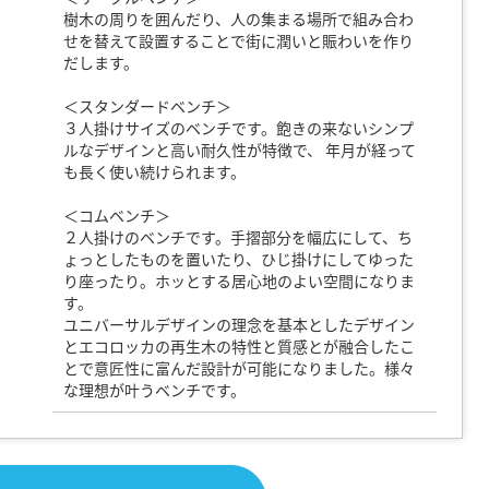
樹木の周りを囲んだり、人の集まる場所で組み合わ
せを替えて設置することで街に潤いと賑わいを作り
だします。
＜スタンダードベンチ＞
３人掛けサイズのベンチです。飽きの来ないシンプ
ルなデザインと高い耐久性が特徴で、 年月が経って
も長く使い続けられます。
＜コムベンチ＞
２人掛けのベンチです。手摺部分を幅広にして、ち
ょっとしたものを置いたり、ひじ掛けにしてゆった
り座ったり。ホッとする居心地のよい空間になりま
す。
ユニバーサルデザインの理念を基本としたデザイン
とエコロッカの再生木の特性と質感とが融合したこ
とで意匠性に富んだ設計が可能になりました。様々
な理想が叶うベンチです。