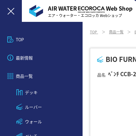
AIR WATER
Web Shop
エア・ウォーター・エコロッカ Webショップ
TOP
＞
商品一覧
＞
TOP
BIO FUR
最新情報
ﾍﾞﾝﾁ CCB
品名
商品⼀覧
デッキ
ルーバー
ウォール