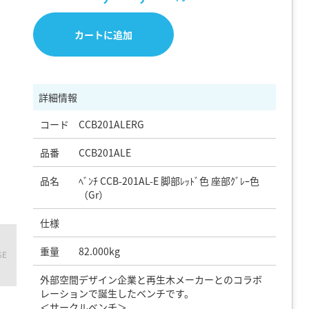
カートに追加
詳細情報
コード
CCB201ALERG
品番
CCB201ALE
品名
ﾍﾞﾝﾁ CCB-201AL-E 脚部ﾚｯﾄﾞ色 座部ｸﾞﾚｰ色
（Gr）
仕様
重量
82.000kg
外部空間デザイン企業と再生木メーカーとのコラボ
レーションで誕生したベンチです。
＜サークルベンチ＞