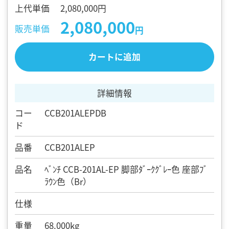
上代単価
2,080,000円
2,080,000
販売単価
円
カートに追加
詳細情報
コー
CCB201ALEPDB
ド
品番
CCB201ALEP
品名
ﾍﾞﾝﾁ CCB-201AL-EP 脚部ﾀﾞｰｸｸﾞﾚｰ色 座部ﾌﾞ
ﾗｳﾝ色（Br）
仕様
重量
68.000kg