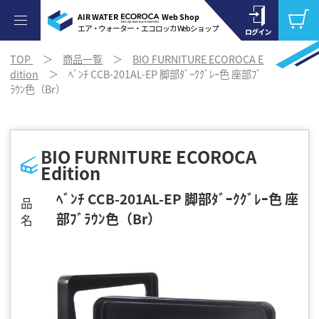
AIR WATER
Web Shop
エア・ウォーター・エコロッカ Webショップ
TOP
＞
商品一覧
＞
BIO FURNITURE ECOROCA E
dition
＞ ﾍﾞﾝﾁ CCB-201AL-EP 脚部ﾀﾞｰｸｸﾞﾚｰ色 座部ﾌﾞ
ﾗｳﾝ色（Br）
BIO FURNITURE ECOROCA
Edition
ﾍﾞﾝﾁ CCB-201AL-EP 脚部ﾀﾞｰｸｸﾞﾚｰ色 座
品
部ﾌﾞﾗｳﾝ色（Br）
名