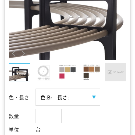
色・長さ
数量
単位
台